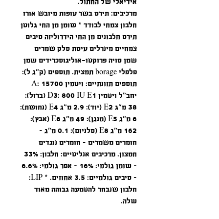
אידיאלי של החתול.
מרכיבים: תירס בשר עופות מיובש אורז
חלבון צמחי לבודד * שומן מן החי גלוטן
תירס חלבונים מן החי הידרוליזה סיבים
צמחיים מינרלים עיסת סלק שמרים
שמן סויה פרוקטו-אוליגוסכרידים שמן
פלפלי borage תמצית. תוספים (ק”ג ל):
תוספים תזונתיים: ויטמין A: 15700
יחב”ל ויטמין D3: 800 IU E1 (ברזל):
38 מ”ג E2 (יוד): 2.9 מ”ג E4 (נחושת):
6 מ”ג E5 (מנגן): 49 מ”ג E6 (אבץ):
162 מ”ג E8 (סלניום): 0.1 מ”ג –
חומרים משמרים – חומרים נוגדים
חמצון. מרכיבים אנליטיים: חלבון: 33%
– שומן גולמי: 16% – אפר גולמי: 6.6%
– סיבים גולמיים: 3.5 אחוזים. * LIP:
חלבון שנבחר להטמעה גבוהה מאוד
שלה.