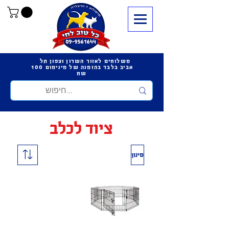
משלוחים לאזור השרון וצפון תל
אביב בלבד בהזמנה של מינימום 100
שח
ציוד לכלב
סינון