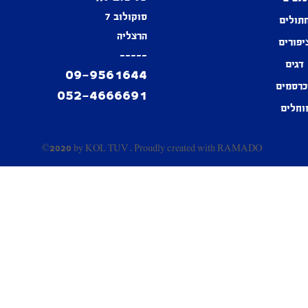
סוקולוב 7
תולים
הרצליה
יפורים
-----
דגים
09-9561644
רסמים
052-4666691
וחלים
©2020 by KOL TUV . Proudly created with
RAMADO