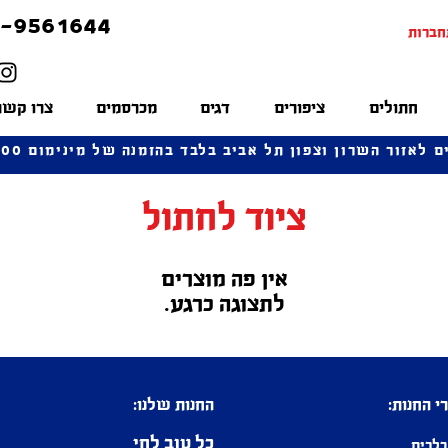
-9561644
חברות
חתולים
ציפורים
דגים
מכרסמים
צרו קשר
לאזור השרון וצפון תל אביב בלבד בהזמנה של מינימום 100 שח
ציוד לחתול
לתצוגה כרגע.
י החנות:
החנות שלנו:
כל טוב לחי
כלבים