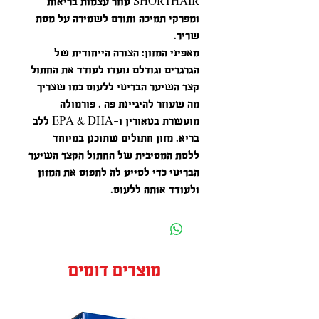
SHORTHAIR עוזר עצמות בריאות
ומפרקי תמיכה ותורם לשמירה על מסת
שריר.
מאפיני המזון: הצורה הייחודית של
הגרגרים וגודלם נועדו לעודד את החתול
קצר השיער הבריטי ללעוס כמו שצריך
מה שעוזר להיגיינת פה . פורמולה
מועשרת בטאורין ו-EPA & DHA ללב
בריא. מזון חתולים שתוכנן במיוחד
ללסת המסיבית של החתול הקצר השיער
הבריטי כדי לסייע לה לתפוס את המזון
ולעודד אותה ללעוס.
מוצרים דומים