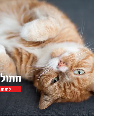
חתולי
לחנות