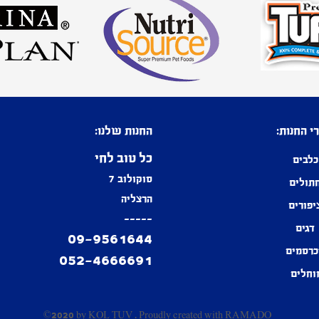
י החנות:
החנות שלנו:
כל טוב לחי
כלבים
סוקולוב 7
תולים
הרצליה
יפורים
-----
דגים
09-9561644
רסמים
052-4666691
וחלים
©2020 by KOL TUV . Proudly created with
RAMADO